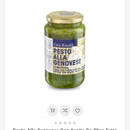




