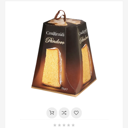




