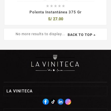





Polenta Instantánea 375 Gr
S/ 27.00
No more results to display...
BACK TO TOP
LA VINITECA