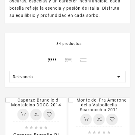
oscuras, especias y un carácter inconfundible, cada
botella refleja la esencia y pasión de Italia. Disfruta
su equilibrio y profundidad en cada sorbo.
84 productos

Relevancia










Caparzo Brunello Di